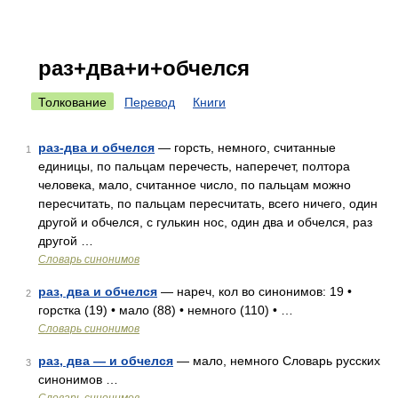
раз+два+и+обчелся
Толкование
Перевод
Книги
раз-два и обчелся
— горсть, немного, считанные
1
единицы, по пальцам перечесть, наперечет, полтора
человека, мало, считанное число, по пальцам можно
пересчитать, по пальцам пересчитать, всего ничего, один
другой и обчелся, с гулькин нос, один два и обчелся, раз
другой …
Словарь синонимов
раз, два и обчелся
— нареч, кол во синонимов: 19 •
2
горстка (19) • мало (88) • немного (110) • …
Словарь синонимов
раз, два — и обчелся
— мало, немного Словарь русских
3
синонимов …