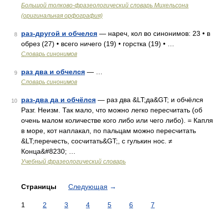
Большой толково-фразеологический словарь Михельсона
(оригинальная орфография)
раз-другой и обчелся
— нареч, кол во синонимов: 23 • в
8
обрез (27) • всего ничего (19) • горстка (19) • …
Словарь синонимов
раз два и обчелся
— …
9
Словарь синонимов
раз-два да и обчёлся
— раз два &LT;да&GT; и обчёлся
10
Разг. Неизм. Так мало, что можно легко пересчитать (об
очень малом количестве кого либо или чего либо). = Капля
в море, кот наплакал, по пальцам можно пересчитать
&LT;перечесть, сосчитать&GT;, с гулькин нос. ≠
Конца&#8230; …
Учебный фразеологический словарь
Страницы
Следующая
→
1
2
3
4
5
6
7