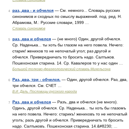
Словарь синонимов
раз, два - и обчелся
— См. немного... Словарь русских
4
синонимов и сходных по смыслу выражений. под. ред. Н.
Абрамова, М.: Русские словари, 1999 …
Словарь синонимов
раз, два и обчелся
— (не много) Один, другой обчелся.
5
Ср. Наденька... ты хоть бы глазом на него повела. Нечего:
старик! женихов то не непочатый угол; раз другой и
обчелся. Привередничать то бросить надо. Салтыков.
Пошехонская старина. 14. Ср. Кавалеров то у нас один …
Большой толково-фразеологический словарь Михельсона
Раз, два, три - обчелся.
— Один, другой обчелся. Раз, два,
6
три обчелся. См. СЧЕТ …
В.И. Даль. Пословицы русского народа
Раз, два и обчелся
— Разъ, два и обчелся (не много).
7
Одинъ, другой обчелся. Ср. Наденька... ты хоть бы глазомъ
на него повела. Нечего: старикъ! жениховъ то не непочатый
уголъ; разъ другой и обчелся. Привередничать то бросить
надо. Салтыковъ. Пошехонская старина. 14.&#8230; …